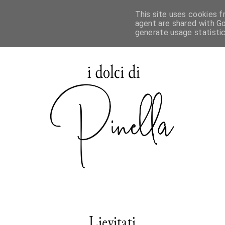
This site uses cookies f
agent are shared with Go
generate usage statisti
Lievitati