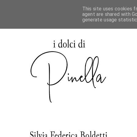
This site uses cookies f
agent are shared with Go
generate usage statisti
Silvia Federica Boldetti