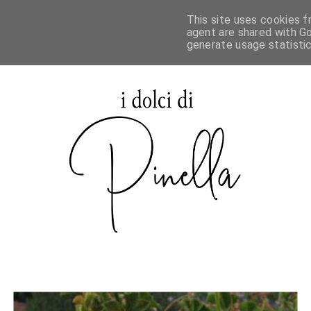
This site uses cookies f
agent are shared with Go
generate usage statisti