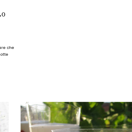
.o
are che
notte