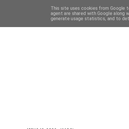
This site uses cookies from Google to
HOME
PASTICCERIA FRANCESE
PASTICCERIA ITALIANA
agent are shared with Google along w
generate usage statistics, and to de