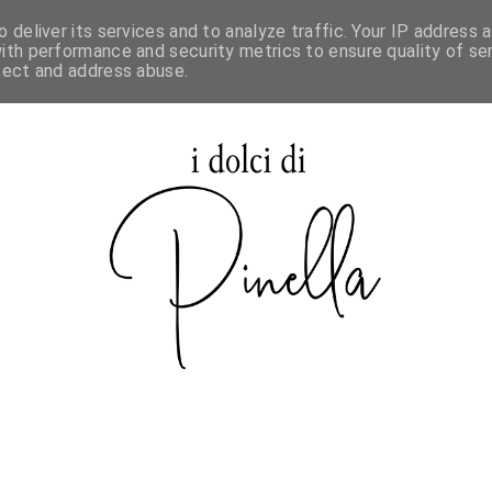
 deliver its services and to analyze traffic. Your IP address 
SPECIALE MAURIZIO SANTIN
ith performance and security metrics to ensure quality of ser
tect and address abuse.