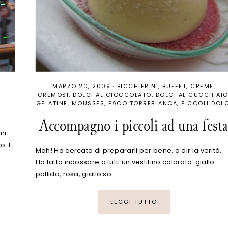
MARZO 20, 2009
·
BICCHIERINI
BUFFET
CREME
CREMOSI
DOLCI AL CIOCCOLATO
DOLCI AL CUCCHIAI
GELATINE
MOUSSES
PACO TORREBLANCA
PICCOLI DOLC
Accompagno i piccoli ad una fest
mi
o. E
Mah! Ho cercato di prepararli per bene, a dir la verità.
Ho fatto indossare a tutti un vestitino colorato: giallo
pallido, rosa, giallo so…
LEGGI TUTTO