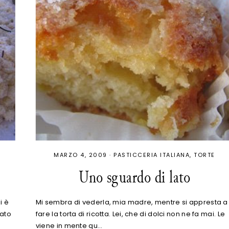
MARZO 4, 2009
·
PASTICCERIA ITALIANA
TORTE
Uno sguardo di lato
i è
Mi sembra di vederla, mia madre, mentre si appresta a
iato
fare la torta di ricotta. Lei, che di dolci non ne fa mai. Le
viene in mente qu…