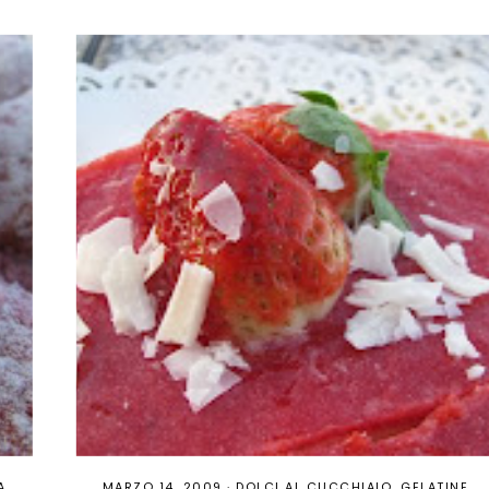
A
MARZO 14, 2009
·
DOLCI AL CUCCHIAIO
GELATINE