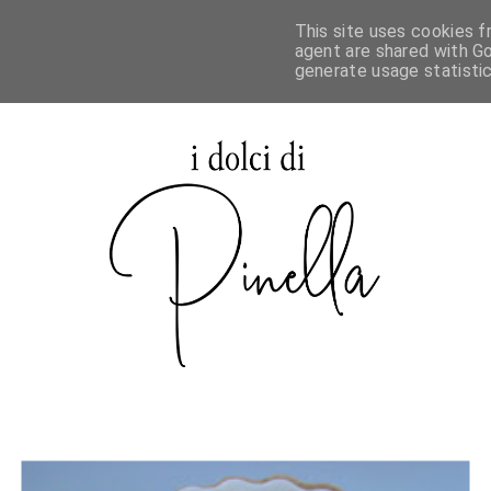
This site uses cookies f
agent are shared with Go
generate usage statisti