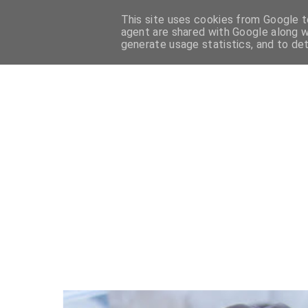
This site uses cookies from Google to
HOME
PASTICCERIA FRANCESE
PASTICCERIA ITALIANA
agent are shared with Google along w
generate usage statistics, and to de