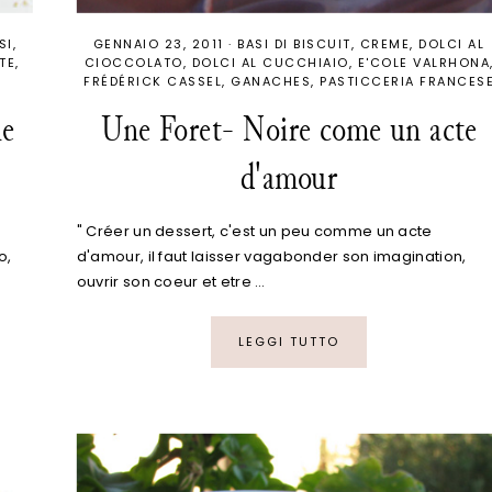
SI
GENNAIO 23, 2011
·
BASI DI BISCUIT
CREME
DOLCI AL
TE
CIOCCOLATO
DOLCI AL CUCCHIAIO
E'COLE VALRHONA
FRÉDÉRICK CASSEL
GANACHES
PASTICCERIA FRANCES
le
Une Foret- Noire come un acte
d'amour
" Créer un dessert, c'est un peu comme un acte
o,
d'amour, il faut laisser vagabonder son imagination,
ouvrir son coeur et etre …
LEGGI TUTTO