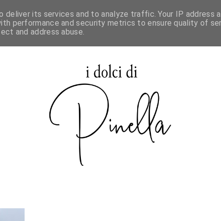
 deliver its services and to analyze traffic. Your IP address 
SPECIALE MAURIZIO SANTIN
ith performance and security metrics to ensure quality of ser
tect and address abuse.