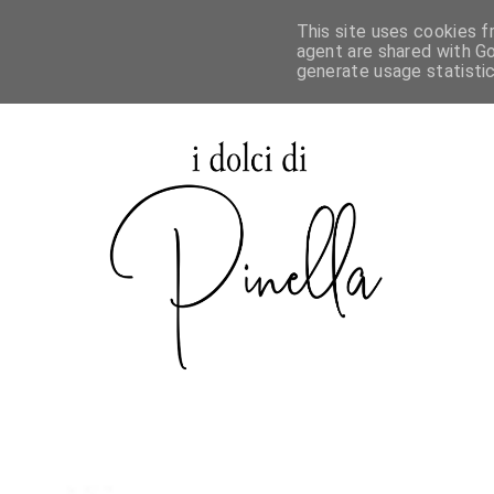
This site uses cookies f
agent are shared with Go
generate usage statisti