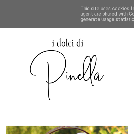
This site uses cookies f
agent are shared with Go
generate usage statisti