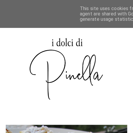
This site uses cookies f
agent are shared with Go
generate usage statisti