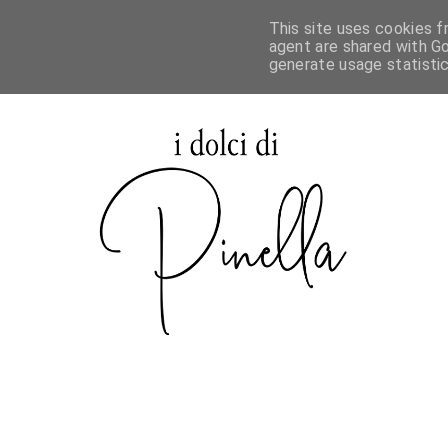
This site uses cookies f
agent are shared with Go
generate usage statisti