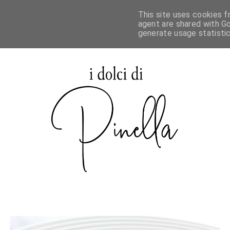
This site uses cookies f
agent are shared with Go
generate usage statisti