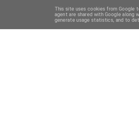
This site uses cookies from Google to
HOME
PASTICCERIA FRANCESE
PASTICCERIA ITALIANA
agent are shared with Google along w
generate usage statistics, and to de