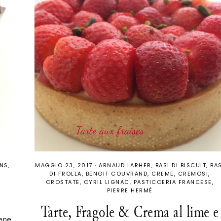
NS
MAGGIO 23, 2017
·
ARNAUD LARHER
BASI DI BISCUIT
BAS
DI FROLLA
BENOIT COUVRAND
CREME
CREMOSI
CROSTATE
CYRIL LIGNAC
PASTICCERIA FRANCESE
PIERRE HERMÉ
Tarte, Fragole & Crema al lime e
bene