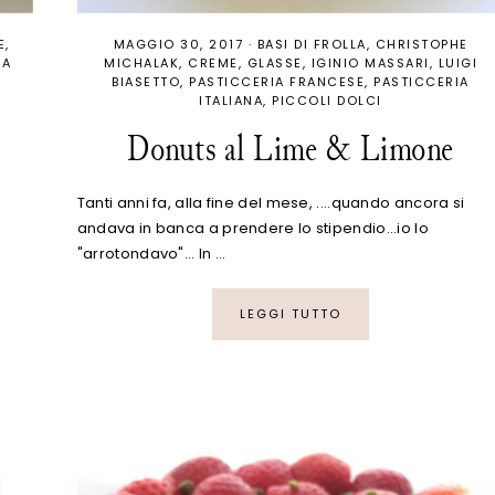
E
MAGGIO 30, 2017
·
BASI DI FROLLA
CHRISTOPHE
NA
MICHALAK
CREME
GLASSE
IGINIO MASSARI
LUIGI
BIASETTO
PASTICCERIA FRANCESE
PASTICCERIA
ITALIANA
PICCOLI DOLCI
Donuts al Lime & Limone
Tanti anni fa, alla fine del mese, ....quando ancora si
andava in banca a prendere lo stipendio...io lo
"arrotondavo"... In …
LEGGI TUTTO