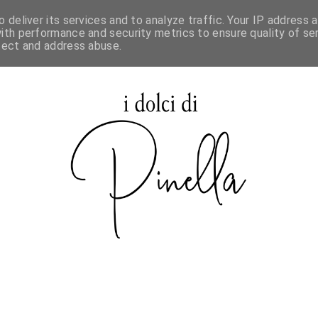
 deliver its services and to analyze traffic. Your IP address 
SPECIALE MAURIZIO SANTIN
ith performance and security metrics to ensure quality of ser
tect and address abuse.