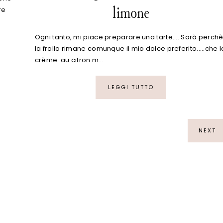
limone
re
Ogni tanto, mi piace preparare una tarte.... Sarà perch
la frolla rimane comunque il mio dolce preferito.....che l
crème au citron m…
LEGGI TUTTO
NEXT