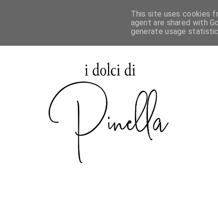
This site uses cookies f
agent are shared with Go
generate usage statisti