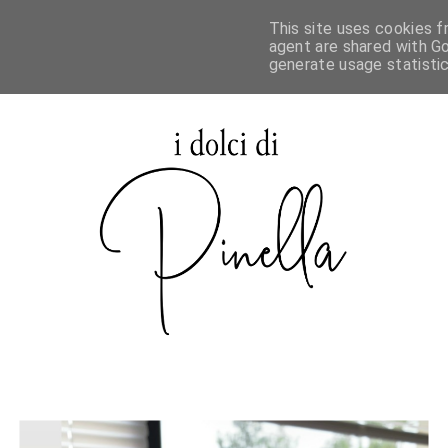
This site uses cookies f
agent are shared with Go
generate usage statisti