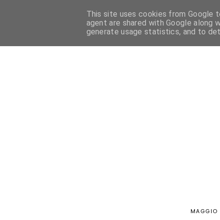
This site uses cookies from Google to
HOME
PASTICCERIA FRANCESE
PASTICCERIA ITALIANA
agent are shared with Google along w
generate usage statistics, and to de
MAGGIO 