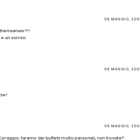
09 MAGGIO, 20
 themselves!!!!
e un sorriso.
09 MAGGIO, 20
Wow!
09 MAGGIO, 20
Coraggio, faremo dei buffets molto personali, non trovate?