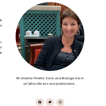
te
ni
i,
ho
re
Mi chiamo Pinella. Sono una Biologa ma in
un'altra vita ero una pasticciera…