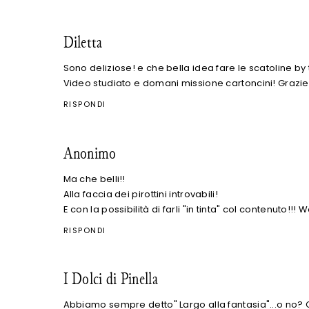
Diletta
Sono deliziose! e che bella idea fare le scatoline by
Video studiato e domani missione cartoncini! Grazie 
RISPONDI
Anonimo
Ma che belli!!
Alla faccia dei pirottini introvabili!
E con la possibilità di farli "in tinta" col contenuto!!! 
RISPONDI
I Dolci di Pinella
Abbiamo sempre detto" Largo alla fantasia"...o no? 