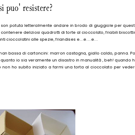
i puo' resistere?
, son potuta letteralmente andare in brodo di giuggiole per ques
ntenere deliziosi quadrotti di torte al cioccolato, friabili biscotti
 cioccolatini alle spezie, friandises e....e.....e....
an bassa di cartoncini: marron castagna, giallo caldo, panna. Po
r quanto io sia veramente un disastro in manualità , beh! quando 
e non ho subito iniziato a farmi una torta al cioccolato per vede