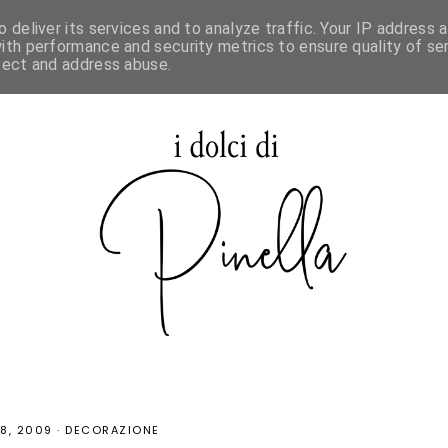
 deliver its services and to analyze traffic. Your IP address 
SPECIALE MAURIZIO SANTIN
ith performance and security metrics to ensure quality of ser
tect and address abuse.
8, 2009
·
DECORAZIONE