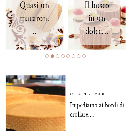
un
Il bosco
Mon
n.
in un
Fraisier
dolce...
...
OTTOBRE 21, 2018
Impediamo ai bordi di
crollare....