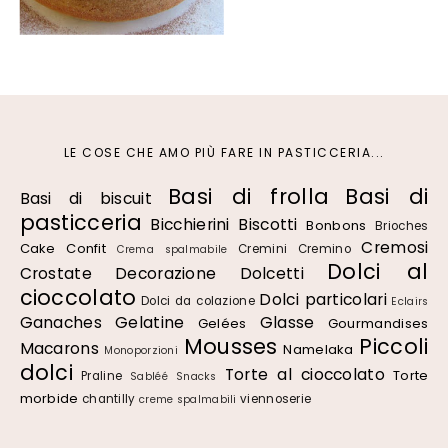
LE COSE CHE AMO PIÙ FARE IN PASTICCERIA...
Basi di frolla
Basi di
Basi di biscuit
pasticceria
Bicchierini
Biscotti
Bonbons
Brioches
Cremosi
Cake
Confit
Cremini
Cremino
Crema spalmabile
Dolci al
Crostate
Decorazione
Dolcetti
cioccolato
Dolci particolari
Dolci da colazione
Eclairs
Ganaches
Gelatine
Glasse
Gelées
Gourmandises
Mousses
Piccoli
Macarons
Namelaka
Monoporzioni
dolci
Torte al cioccolato
Torte
Praline
Sabléé
Snacks
morbide
chantilly
viennoserie
creme spalmabili