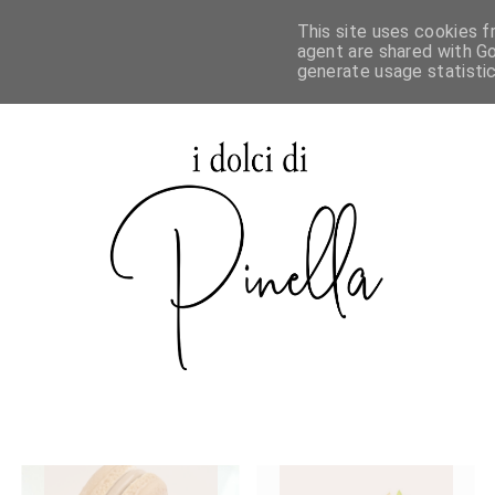
This site uses cookies f
agent are shared with Go
generate usage statisti