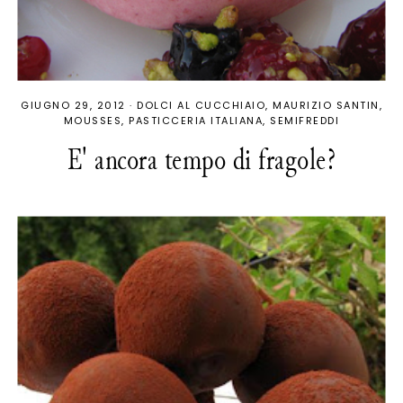
GIUGNO 29, 2012
·
DOLCI AL CUCCHIAIO
MAURIZIO SANTIN
MOUSSES
PASTICCERIA ITALIANA
SEMIFREDDI
E' ancora tempo di fragole?