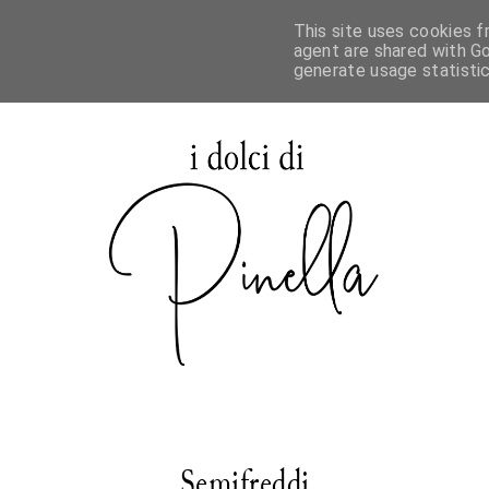
This site uses cookies f
agent are shared with Go
generate usage statisti
Semifreddi