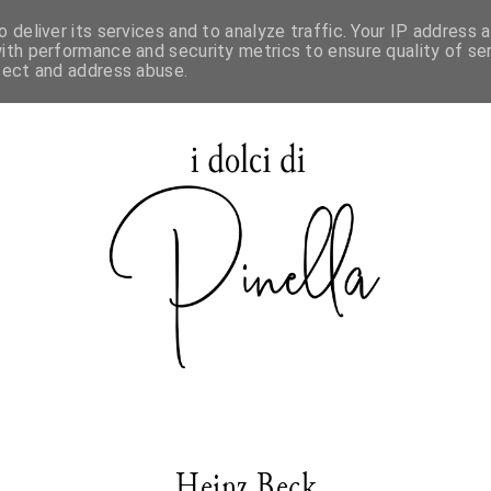
 deliver its services and to analyze traffic. Your IP address 
SPECIALE MAURIZIO SANTIN
ith performance and security metrics to ensure quality of ser
tect and address abuse.
Heinz Beck