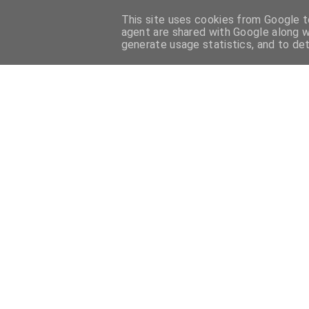
This site uses cookies from Google to
HOME
PASTICCERIA FRANCESE
PASTICCERIA ITALIANA
agent are shared with Google along w
generate usage statistics, and to de