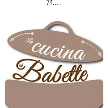
78.....