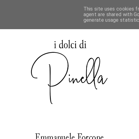
This site uses cookies f
agent are shared with Go
generate usage statisti
Emmanuele Forcone