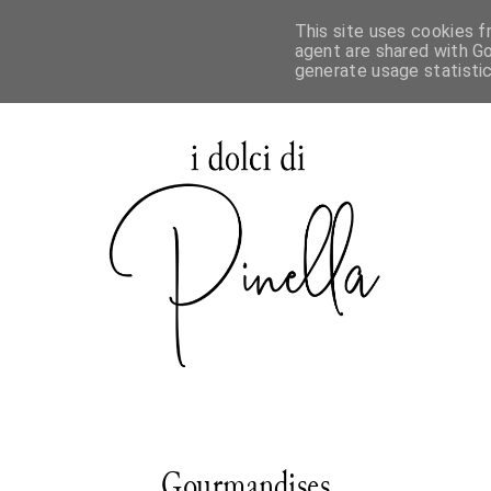
This site uses cookies f
agent are shared with Go
generate usage statisti
Gourmandises