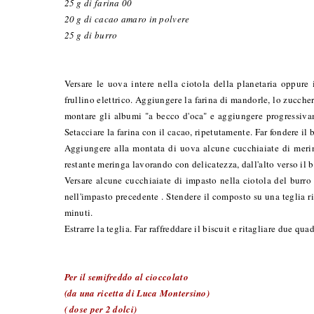
25 g di farina 00
20 g di cacao amaro in polvere
25 g di burro
Versare le uova intere nella ciotola della planetaria oppu
frullino elettrico. Aggiungere la farina di mandorle, lo zucc
montare gli albumi "a becco d'oca" e aggiungere progressiva
Setacciare la farina con il cacao, ripetutamente. Far fondere il 
Aggiungere alla montata di uova alcune cucchiaiate di merin
restante meringa lavorando con delicatezza, dall'alto verso il b
Versare alcune cucchiaiate di impasto nella ciotola del burro
nell'impasto precedente . Stendere il composto su una teglia riv
minuti.
Estrarre la teglia. Far raffreddare il biscuit e ritagliare due qua
Per il semifreddo al cioccolato
(da una ricetta di Luca Montersino)
( dose per 2 dolci)