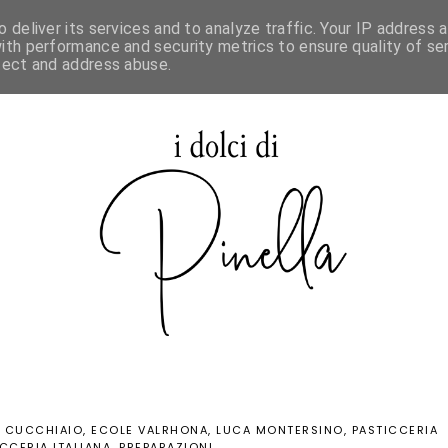
 deliver its services and to analyze traffic. Your IP address 
SPECIALE MAURIZIO SANTIN
ith performance and security metrics to ensure quality of ser
tect and address abuse.
L CUCCHIAIO
ECOLE VALRHONA
LUCA MONTERSINO
PASTICCERIA
CCERIA ITALIANA
PREPARAZIONI