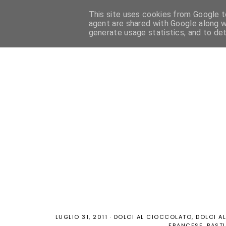
This site uses cookies from Google to
HOME
PASTICCERIA FRANCESE
PASTICCERIA ITALIANA
agent are shared with Google along w
generate usage statistics, and to de
LUGLIO 31, 2011
·
DOLCI AL CIOCCOLATO
DOLCI A
FRANCESE
PASTI