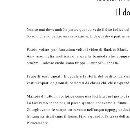
Il d
Non so mai dove andrò a parare quando vedo il dito indice della
So solo che ho dentro una sensazione. E da qui devo partire per
Faccio volare per l'ennesima volta il video di Back to Black.
Amy assomiglia moltissimo a quella bambola che compravo
ottobre.....adesso credo siano troppi......troppi?....anni fa.
I capelli sono uguali. E uguale è la stoffa del vestito. La st
vestiti copiati da giornali comprati da chissà chi, chissà quand
Ma...più di tutto, mi colpisce come una fucilata quel gesto di s
Lo facevamo anche noi, in paese, quando andavamo al fiume.
Ci toglievamo le scarpe, entravamo nell'acqua appoggiandoci i
lentamente risalivamo il fiume. Fino a quando, l'altezza dell'a
Pudicamente.