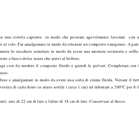
re in una ciotola capiente in modo che possiate agevolmente lavorare con 
hero al velo. Far amalgamare in modo da ottenere un composto omogeneo. A part
mente lo zucchero semolato in modo da avere una montata sostenuta e soffic
burro a fuoco dolce senza che arrivi al bollore.
ga cosi da rendere il composto fluido e quindi le polveri. Completare con 
asso.
 fuso e amalgamare in modo da avere una sorta di crema fluida. Versare il tut
estita di carta forno in strato sottile ( circa 1 cm) ed infornare a 200°C per 8-
drati: uno di 22 cm di lato e l'altro di 18 cm di lato. Conservare al fresco.