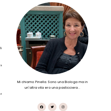
di
va
Mi chiamo Pinella. Sono una Biologa ma in
un'altra vita ero una pasticciera…
 e