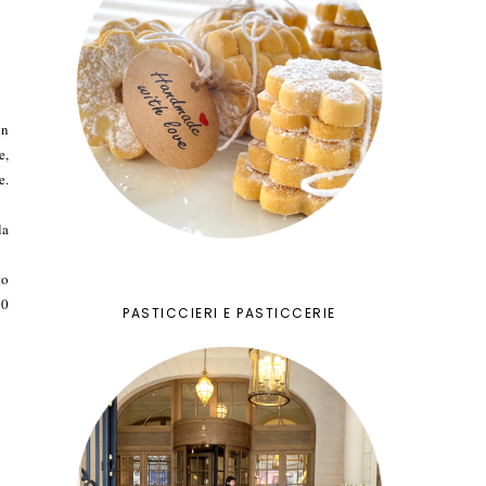
un
e,
e.
la
to
10
PASTICCIERI E PASTICCERIE