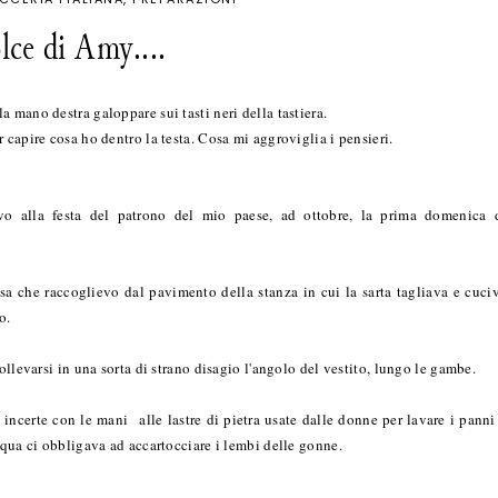
olce di Amy....
 mano destra galoppare sui tasti neri della tastiera.
 capire cosa ho dentro la testa. Cosa mi aggroviglia i pensieri.
 alla festa del patrono del mio paese, ad ottobre, la prima domenica 
essa che raccoglievo dal pavimento della stanza in cui la sarta tagliava e cuci
o.
ollevarsi in una sorta di strano disagio l'angolo del vestito, lungo le gambe.
ncerte con le mani alle lastre di pietra usate dalle donne per lavare i panni
cqua ci obbligava ad accartocciare i lembi delle gonne.