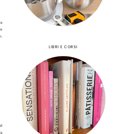
la
re
o.
LIBRI E CORSI
il
la