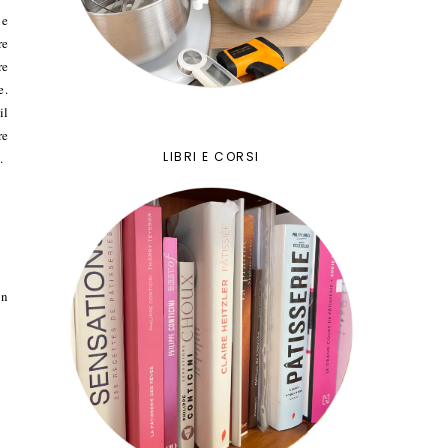
 e
re
re
e.
il
re
LIBRI E CORSI
.
on