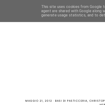
This site uses cookies from Google to
HOME
PASTICCERIA FRANCESE
PASTICCERIA ITALIANA
agent are shared with Google along w
generate usage statistics, and to de
MAGGIO 21, 2012
·
BASI DI PASTICCERIA
CHRISTOP
HE