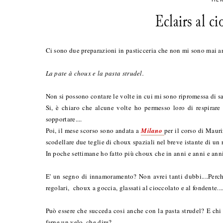
Eclairs al c
Ci sono due preparazioni in pasticceria che non mi sono mai a
La pate à choux e la pasta strudel.
Non si possono contare le volte in cui mi sono ripromessa di sal
Si, è chiaro che alcune volte ho permesso loro di respirare 
sopportare....
Poi, il mese scorso sono andata a
Milano
per il corso di Mauri
scodellare due teglie di choux spaziali nel breve istante di un re
In poche settimane ho fatto più choux che in anni e anni e ann
E' un segno di innamoramento? Non avrei tanti dubbi....Perché 
regolari, choux a goccia, glassati al cioccolato e al fondente...
Può essere che succeda cosi anche con la pasta strudel? E chi 
farne un velo..che dire?