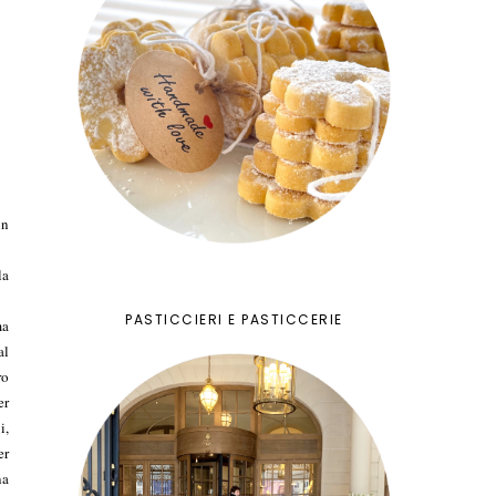
in
la
PASTICCIERI E PASTICCERIE
ma
al
ro
er
i,
er
na