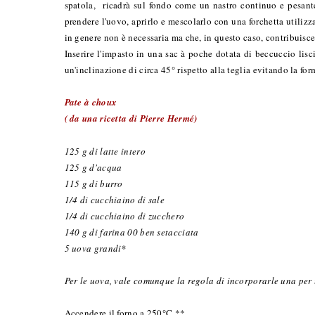
spatola, ricadrà sul fondo come un nastro continuo e pesante
prendere l'uovo, aprirlo e mescolarlo con una forchetta utilizz
in genere non è necessaria ma che, in questo caso, contribuisce
Inserire l'impasto in una sac à poche dotata di beccuccio lisc
un'inclinazione di circa 45° rispetto alla teglia evitando la fo
Pate à choux
( da una ricetta di Pierre Hermé)
125 g di latte intero
125 g d'acqua
115 g di burro
1/4 di cucchiaino di sale
1/4 di cucchiaino di zucchero
140 g di farina 00 ben setacciata
5 uova grandi*
Per le uova, vale comunque la regola di incorporarle una per 
Accendere il forno a 250°C **