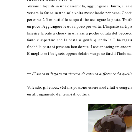
Versare i liquidi in una casseruola, aggiungere il burro, il sa
versare la farina in una sola volta mescolando per bene. Contin
per circa 2-3 minuti allo scopo di far asciugare la pasta. Trasf
un poco. Aggiungere le uova poco per volta. L'impasto sarà pro
Inserire la pate à choux in una sac à poche dotata del beccucci
forno e aspettare che la pasta si gonfi. quando la T ha ragg
finché la pasta si presenta ben dorata. Lasciar asciugare ancora 
E' meglio se i beignets oppure éclairs vengono farciti l'indoma
**
E' stato utilizzato un sistema di cottura differente da quell
Volendo, gli choux /éclairs possono essere modellati e congelat
un allungamento dei tempi di cottura..