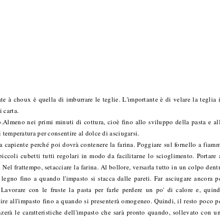
te à choux è quella di imburrare le teglie. L'importante è di velare la teglia 
 carta.
.Almeno nei primi minuti di cottura, cioè fino allo sviluppo della pasta e al
 temperatura per consentire al dolce di asciugarsi.
za capiente perché poi dovrà contenere la farina. Poggiare sul fornello a fiam
piccoli cubetti tutti regolari in modo da facilitarne lo scioglimento. Portare 
. Nel frattempo, setacciare la farina. Al bollore, versarla tutto in un colpo dent
egno fino a quando l'impasto si stacca dalle pareti. Far asciugare ancora p
Lavorare con le fruste la pasta per farle perdere un po' di calore e, quind
bire all'impasto fino a quando si presenterà omogeneo. Quindi, il resto poco p
enzerà le caratteristiche dell'impasto che sarà pronto quando, sollevato con u