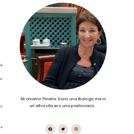
da
to
Mi chiamo Pinella. Sono una Biologa ma in
un'altra vita ero una pasticciera…
 e
 a