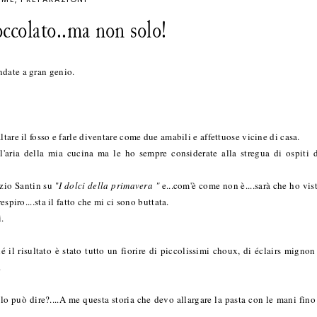
ioccolato..ma non solo!
ndate a gran genio.
tare il fosso e farle diventare come due amabili e affettuose vicine di casa.
l'aria della mia cucina ma le ho sempre considerate alla stregua di ospiti 
zio Santin su "
I dolci della primavera "
e...com'è come non è....sarà che ho vis
spiro....sta il fatto che mi ci sono buttata.
i.
il risultato è stato tutto un fiorire di piccolissimi choux, di éclairs mignon
.
lo può dire?....A me questa storia che devo allargare la pasta con le mani fino