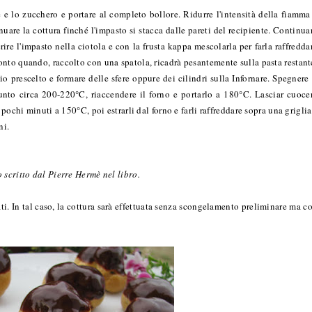
le e lo zucchero e portare al completo bollore. Ridurre l'intensità della fiamma
uare la cottura finché l'impasto si stacca dalle pareti del recipiente. Continua
erire l'impasto nella ciotola e con la frusta kappa mescolarla per farla raffredda
nto quando, raccolto con una spatola, ricadrà pesantemente sulla pasta restant
o prescelto e formare delle sfere oppure dei cilindri sulla Infornare. Spegnere 
iunto circa 200-220°C, riaccendere il forno e portarlo a 180°C. Lasciar cuoce
pochi minuti a 150°C, poi estrarli dal forno e farli raffreddare sopra una griglia
ni.
o scritto dal Pierre Hermè nel libro.
i. In tal caso, la cottura sarà effettuata senza scongelamento preliminare ma c