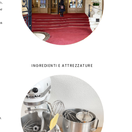
o,
he
on
INGREDIENTI E ATTREZZATURE
a.