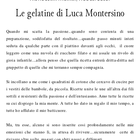
Le gelatine di Luca Montersino
Quando mi scatta la passione...quando sono contenta di una
preparazione, soddisfatta del risultato....quando passo minuti interi
seduta da qualche parte con il piattino davanti agli occhi, il cuore
leggero come una nuvola di zucchero filato e mi assale un rivolo di
gioia infantile....allora penso che quella ricetta entrerà dritta-dritta nel
gruppetto di quelle che mi terranno sempre compagnia.
Si incollano a me come i quadratini di cotone che cercavo di cucire per
i vestiti delle bambole, da piccola. Ricette unite le une all'altra dai fili
sottili e resistenti della passione e dell'entusiasmo. Amo tutte le ricette
su cui dispiego la mia mente. A tutte ho dato in regalo il mio tempo, a
tutte ho affidato il mio batticuore.
Ma, tra esse, alcune si sono inserite cosi profondamente nelle mie
emozioni che stanno lì, in attesa di rivivere....sicuramente certe di
rivivere altre volte, magari con abiti nuovi e differenti.