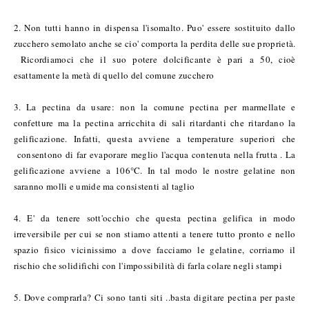
2. Non tutti hanno in dispensa l'isomalto. Puo' essere sostituito dallo
zucchero semolato anche se cio' comporta la perdita delle sue proprietà.
Ricordiamoci che il suo potere dolcificante è pari a 50, cioè
esattamente la metà di quello del comune zucchero
3. La pectina da usare: non la comune pectina per marmellate e
confetture ma la pectina arricchita di sali ritardanti che ritardano la
gelificazione. Infatti, questa avviene a temperature superiori che
consentono di far evaporare meglio l'acqua contenuta nella frutta . La
gelificazione avviene a 106°C. In tal modo le nostre gelatine non
saranno molli e umide ma consistenti al taglio
4. E' da tenere sott'occhio che questa pectina gelifica in modo
irreversibile per cui se non stiamo attenti a tenere tutto pronto e nello
spazio fisico vicinissimo a dove facciamo le gelatine, corriamo il
rischio che solidifichi con l'impossibilità di farla colare negli stampi
5. Dove comprarla? Ci sono tanti siti ..basta digitare pectina per paste