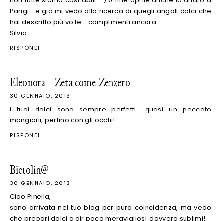
non tutte siamo così abili :-) A fine aprile anche io andrò a
Parigi....e già mi vedo alla ricerca di quegli angoli dolci che
hai descritto più volte....complimenti ancora
Silvia
RISPONDI
Eleonora - Zeta come Zenzero
30 GENNAIO, 2013
i tuoi dolci sono sempre perfetti.. quasi un peccato
mangiarli, perfino con gli occhi!
RISPONDI
Bietolin@
30 GENNAIO, 2013
Ciao Pinella,
sono arrivata nel tuo blog per pura coincidenza, ma vedo
che prepari dolci a dir poco meravigliosi, davvero sublimi!