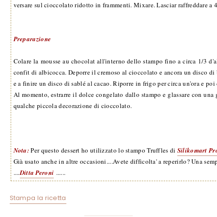
versare sul cioccolato ridotto in frammenti. Mixare. Lasciar raffreddare a 
Preparazione
Colare la mousse au chocolat all'interno dello stampo fino a circa 1/3 d'a
confit di albicocca. Deporre il cremoso al cioccolato e ancora un disco di
e a finire un disco di sablé al cacao. Riporre in frigo per circa un'ora e poi
Al momento, estrarre il dolce congelato dallo stampo e glassare con una g
qualche piccola decorazione di cioccolato.
Nota:
Per questo dessert ho utilizzato lo stampo Truffles di
Silikomart Pr
Già usato anche in altre occasioni....Avete difficolta' a reperirlo? Una se
....
Ditta Peroni
......
Stampa la ricetta