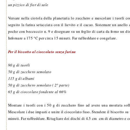
un pizzico di fior di sale
Versare nella ciotola della planetaria lo zucchero e mescolare i tuorli co
seguito la farina setacciata con il lievito e il cacao. Sistemare un anell
poche con beccuccio n. 9 e disegnare su un foglio di carta da forno un di
Infornare a 175 °C per circa 15 minuti. Far raffreddare e congelare.
Per il biscotto al cioccolato senza farina
90 g di tuorli
50 g di zucchero semolato
115 g di albumi
50 g di zucchero semolato ( 2° parte)
65 g di cioccolato fondente al 66%
Montare i tuorli con i 50 g di zucchero fino ad avere una montata soffi
Mescolare i due impasti e unire il cioccolato fuso. Stendere il biscotto su
minuti. Far raffreddare. Ritagliare dei dischi di 4.5 cm cm di diametro e c