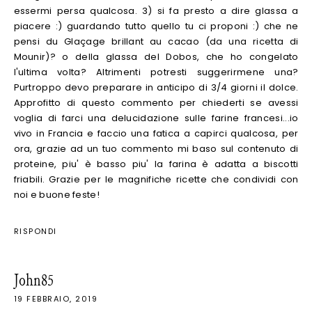
essermi persa qualcosa. 3) si fa presto a dire glassa a
piacere :) guardando tutto quello tu ci proponi :) che ne
pensi du Glaçage brillant au cacao (da una ricetta di
Mounir)? o della glassa del Dobos, che ho congelato
l'ultima volta? Altrimenti potresti suggerirmene una?
Purtroppo devo preparare in anticipo di 3/4 giorni il dolce.
Approfitto di questo commento per chiederti se avessi
voglia di farci una delucidazione sulle farine francesi...io
vivo in Francia e faccio una fatica a capirci qualcosa, per
ora, grazie ad un tuo commento mi baso sul contenuto di
proteine, piu' è basso piu' la farina è adatta a biscotti
friabili. Grazie per le magnifiche ricette che condividi con
noi e buone feste!
RISPONDI
John85
19 FEBBRAIO, 2019