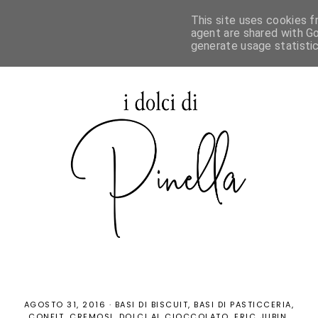
This site uses cookies f
agent are shared with Go
generate usage statisti
AGOSTO 31, 2016
·
BASI DI BISCUIT
BASI DI PASTICCERIA
CONFIT
CREMOSI
DOLCI AL CIOCCOLATO
ERIC JUBIN