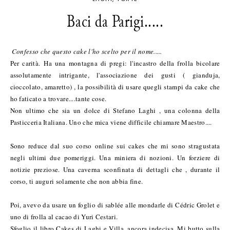
Baci da Parigi.....
Confesso che questo cake l'ho scelto per il nome.....
Per carità.
Ha una montagna di pregi: l'incastro della frolla bicolare
assolutamente intrigante, l'associazione dei gusti ( gianduja,
cioccolato, amaretto) , la possibilità di usare quegli stampi da cake che
ho faticato a trovare....tante cose.
Non ultimo che sia un dolce di Stefano Laghi , una colonna della
Pasticceria Italiana. Uno che mica viene difficile chiamare Maestro....
Sono reduce dal suo corso online sui cakes che mi sono stragustata
negli ultimi due pomeriggi. Una miniera di nozioni. Un forziere di
notizie preziose. Una caverna sconfinata di dettagli che , durante il
corso, ti auguri solamente che non abbia fine.
Poi, avevo da usare un foglio di sablée alle mondarle di Cédric Grolet e
uno di frolla al cacao di Yuri Cestari.
Sfoglio il libro Cakes di Laghi e Villa, ancora indecisa. Mi butto sulla