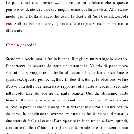
La potete nel caso trovare
qui
,
se volete, ma diciamo che a questo
punto è evidente che sarebbe meglio usare quella prevista. Allo stesso
modo, per la frolla al cacao ho usato la ricetta di Yuri Cestari....eccola
qui..
.
Solito discorso: l'avevo pronta e la composizione non era molto
differente.
Come si procede?
Stendere a pochi mm la frolla bianca. Ritagliare un rettangolo avendo
l'accortezza di tenerne da parte un rettangolo. Velarla di poco uovo
sbattuto e sovrapporre la frolla al cacao di identica dimensione e
spessore.A questo punto, tagliare in due il rettangolo bicolore. Velare
d'uovo una delle due metà e sovrapporre sulla parte al cacao il secondo
rettangolo facendo aderire la parte bianca. Quindi, abbiamo: parte
bianca alla base e a seguire cacao-parte bianca-cacao. Velare ancora
d'uovo la parte al cacao e adagiare il rettangolo di frolla bianca tenuto
da parte. In conclusione, avremo tre strati di frolla bianca alternati a
due strati di frolla al cacao. Fare riposare in frigo un paio d'ore; quindi,
con un coltello affilato , ritagliare delle bande che si presenteranno