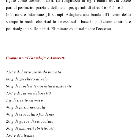
rigate come dossero nastri. La lunghezza di ogni banda dovrà essere
pari al perimetro parziale dello stampo, quindi di circa 16+ 6.5 +6.5.
Imburrare e infarinare gli stampi. Adagiare una banda all'interno dello
stampo in modo che risultino messi sulla base in posizione centrale e
poi risalgano sulle pareti. Eliminare eventualmente l'eccesso.
Composto al Gianduja e Amaretti
120 g di burro morbido pomata
60 g di zucchero al velo
90 g di tuorli a temperatura ambiente
150 g di farina debole 00
7 g di lievito chimico
40 g di pasta nocciola
40 g di cioccolato fondente
20 g di gocce di cioccolato
30 g di amaretti sbriciolati
130 g di albume