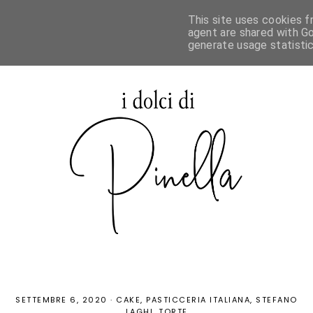
This site uses cookies f
agent are shared with Go
generate usage statisti
SETTEMBRE 6, 2020
·
CAKE
PASTICCERIA ITALIANA
STEFANO
LAGHI
TORTE