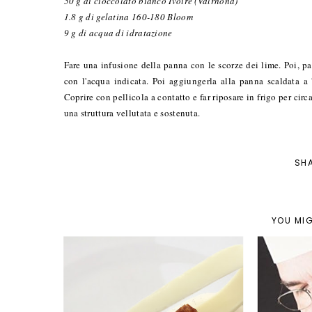
50 g di cioccolato bianco Ivoire (Valrhona)
1.8 g di gelatina 160-180 Bloom
9 g di acqua di idratazione
Fare una infusione della panna con le scorze dei lime. Poi, pas
con l'acqua indicata. Poi aggiungerla alla panna scaldata a
Coprire con pellicola a contatto e far riposare in frigo per cir
una struttura vellutata e sostenuta.
SH
YOU MIG