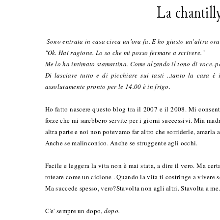
La chantill
Sono entrata in casa circa un'ora fa. E ho giusto un'altra ora 
"Ok. Hai ragione. Lo so che mi posso fermare a scrivere."
Me lo ha intimato stamattina. Come alzando il tono di voce..pe
Di lasciare tutto e di picchiare sui tasti ..tanto la casa è
assolutamente pronto per le 14.00 è in frigo.
Ho fatto nascere questo blog tra il 2007 e il 2008. Mi consent
forze che mi sarebbero servite per i giorni successivi. Mia mad
altra parte e noi non potevamo far altro che sorriderle, amarla 
Anche se malinconico. Anche se struggente agli occhi.
Facile e leggera la vita non è mai stata, a dire il vero. Ma ce
roteare come un ciclone . Quando la vita ti costringe a vivere s
Ma succede spesso, vero?Stavolta non agli altri. Stavolta a me
C'e' sempre un dopo,
dopo.