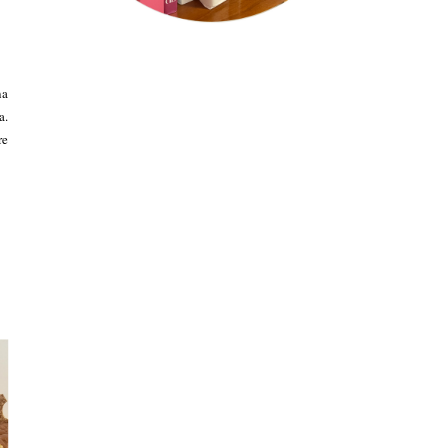
na
a.
re