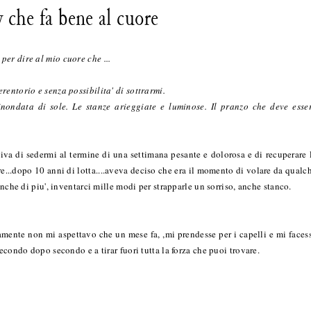
y che fa bene al cuore
per dire al mio cuore che ...
rentorio e senza possibilita' di sottrarmi.
 inondata di sole. Le stanze arieggiate e luminose. Il pranzo che deve esse
iva di sedermi al termine di una settimana pesante e dolorosa e di recuperare 
re...dopo 10 anni di lotta....aveva deciso che era il momento di volare da qualc
anche di piu', inventarci mille modi per strapparle un sorriso, anche stanco.
rtamente non mi aspettavo che un mese fa, ,mi prendesse per i capelli e mi faces
econdo dopo secondo e a tirar fuori tutta la forza che puoi trovare.
.