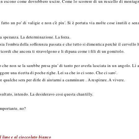
n escono come dovrebbero uscire. Come lo scorrere di un ruscello di montag
atto un po' di valigie e non c'è piu'. Si è portata via molte cose inutili e sen
La speranza. La determinazione. La forza.
a l'ombra della sofferenza passata e che tutto si dimentica perchè il cervello 
 ricordi che ancora ti stravolgono e li dipana come i fili di un gomitolo.
 che non se la sarebbe presa piu' di tanto per averla lasciata in un angolo. Lì 
gere una ricetta di poche righe. Lei sa che io ci sono. Che ci saro'.
ore qualche sera per dirle di aiutarmi a camminare . A respirare. A vivere.
sultato, intendo. La desideravo cosi questa chantilly.
 importante, no?
l lime e al cioccolato bianco