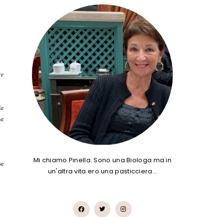
re
le
he
Mi chiamo Pinella. Sono una Biologa ma in
se
un'altra vita ero una pasticciera…