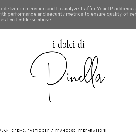
 deliver its services and to analyze traffic. Your IP address 
SPECIALE MAURIZIO SANTIN
ith performance and security metrics to ensure quality of ser
tect and address abuse.
ALAK
CREME
PASTICCERIA FRANCESE
PREPARAZIONI