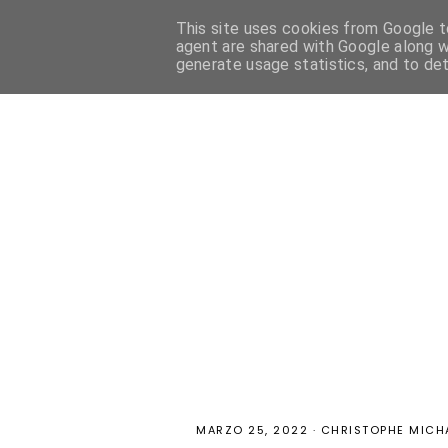
This site uses cookies from Google to
HOME
PASTICCERIA FRANCESE
PASTICCERIA ITALIANA
agent are shared with Google along w
generate usage statistics, and to de
MARZO 25, 2022
·
CHRISTOPHE MICH