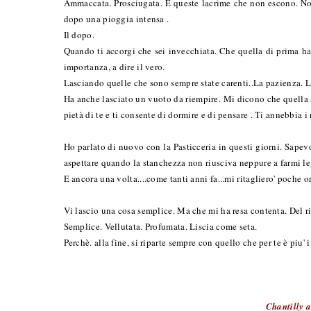
Ammaccata. Prosciugata. E queste lacrime che non escono. No
dopo una pioggia intensa .
Il dopo.
Quando ti accorgi che sei invecchiata. Che quella di prima ha f
importanza, a dire il vero.
Lasciando quelle che sono sempre state carenti..La pazienza. 
Ha anche lasciato un vuoto da riempire. Mi dicono che quella si
pietà di te e ti consente di dormire e di pensare . Ti annebbia i
Ho parlato di nuovo con la Pasticceria in questi giorni. Sapevo
aspettare quando la stanchezza non riusciva neppure a farmi leg
E ancora una volta....come tanti anni fa...mi ritagliero' poche 
Vi lascio una cosa semplice. Ma che mi ha resa contenta. Del ri
Semplice. Vellutata. Profumata. Liscia come seta.
Perchè. alla fine, si riparte sempre con quello che per te è piu'
Chantilly a