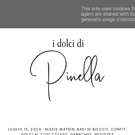
This site uses cookies f
agent are shared with Go
generate usage statisti
LUGLIO 15, 2024
·
ALEXIS WATRIN
BASI DI BISCUIT
CONFIT
DOLCI AL CIOCCOLATO
GANACHES
MOUSSES