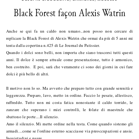
Black Forest façon Alexis Watrin
Anche se qui fa un caldo non umano...non posso non cercare di
replicare la Black Forest di Alexis Watrin che ormai da più di 5 anni mi
tenta dalla copertina n.425 di Le Journal du Patissier.
Quando i dolci sono belli, non importa che siano trascorsi tutti questi
anni. Il dolce è sempre attuale come presentazione, tutto è armonico,
ben costruito. E poi, sarà che veramente ci sono dei giorni in cui fare
dolci è più bello di altri.
Il motivo non lo so. Ma avverto che preparo tutto con grande serenità e
leggerezza. Preparo, lavo, metto in ordine. Faccio le pesate, allestisco,
raffreddo. Tutto non mi costa fatica nonostante il caldo torrido, le
zanzare che superano i miei controlli, le folate di maestrale che
sbattono le porte....Il silenzio.
Amo il silenzio. Mi mette ordine nella testa. Come quando sistemo gli
armadi....come se l'ordine esterno scacciasse via preoccupazioni e ansie.
Inquietudini e paure.