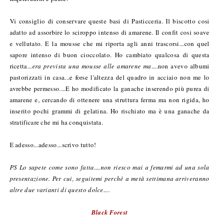
Vi consiglio di conservare queste basi di Pasticceria. Il biscotto cosi
adatto ad assorbire lo sciroppo intenso di amarene. Il confit cosi soave
e vellutato. E la mousse che mi riporta agli anni trascorsi...con quel
sapore intenso di buon cioccolato. Ho cambiato qualcosa di questa
ricetta...
era prevista una mousse alle amarene ma
....non avevo albumi
pastorizzati in casa...e forse l'altezza del quadro in acciaio non me lo
avrebbe permesso....E ho modificato la ganache inserendo più purea di
amarene e, cercando di ottenere una struttura ferma ma non rigida, ho
inserito pochi grammi di gelatina. Ho rischiato ma è una ganache da
stratificare che mi ha conquistata.
E adesso...adesso...scrivo tutto!
PS Lo sapete come sono fatta....non riesco mai a femarmi ad una sola
presentazione. Per cui, seguitemi perchè a metà settimana arriveranno
altre due varianti di questo dolce....
Black Forest