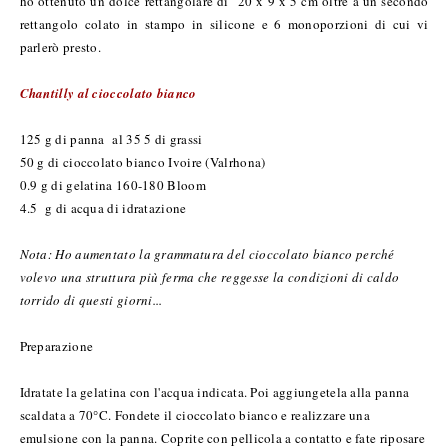
ho ottenuto un dolce rettangolare di 20 x 9 x 5 cm oltre a un secondo
rettangolo colato in stampo in silicone e 6 monoporzioni di cui vi
parlerò presto.
Chantilly al cioccolato bianco
125 g di panna al 35 5 di grassi
50 g di cioccolato bianco Ivoire (Valrhona)
0.9 g di gelatina 160-180 Bloom
4.5 g di acqua di idratazione
Nota: Ho aumentato la grammatura del cioccolato bianco perché
volevo una struttura più ferma che reggesse la condizioni di caldo
torrido di questi giorni...
Preparazione
Idratate la gelatina con l'acqua indicata. Poi aggiungetela alla panna
scaldata a 70°C. Fondete il cioccolato bianco e realizzare una
emulsione con la panna. Coprite con pellicola a contatto e fate riposare