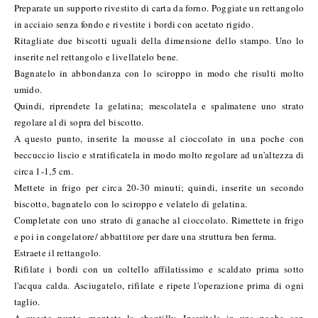
Preparate un supporto rivestito di carta da forno. Poggiate un rettangolo
in acciaio senza fondo e rivestite i bordi con acetato rigido.
Ritagliate due biscotti uguali della dimensione dello stampo. Uno lo
inserite nel rettangolo e livellatelo bene.
Bagnatelo in abbondanza con lo sciroppo in modo che risulti molto
umido.
Quindi, riprendete la gelatina; mescolatela e spalmatene uno strato
regolare al di sopra del biscotto.
A questo punto, inserite la mousse al cioccolato in una poche con
beccuccio liscio e stratificatela in modo molto regolare ad un'altezza di
circa 1-1,5 cm.
Mettete in frigo per circa 20-30 minuti; quindi, inserite un secondo
biscotto, bagnatelo con lo sciroppo e velatelo di gelatina.
Completate con uno strato di ganache al cioccolato. Rimettete in frigo
e poi in congelatore/ abbattitore per dare una struttura ben ferma.
Estraete il rettangolo.
Rifilate i bordi con un coltello affilatissimo e scaldato prima sotto
l'acqua calda. Asciugatelo, rifilate e ripete l'operazione prima di ogni
taglio.
A questo punto, montate la chantilly. Inseritela in una poche con