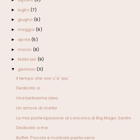
luglio
(7)
►
giugno
(9)
►
maggio
(9)
►
aprile
(5)
►
marzo
(8)
►
febbraio
(9)
►
gennaio
(11)
▼
Il tempo che non c'e' piu'
Dedicato a.....
Una bellissima idea
Un amore di ricetta
La mia partecipazione al concorso di Big Magic Santin
Dedicato a me
Buffet: Piccola e morbida pasticceria