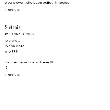
wowwwww...che buon buffet!!! magico!!
RISPONDI
Stefania
12 GENNAIO, 2009
Io c'ero ....
io non c'ero.....
e io ???
E io....ero invisibile va bene !!!!
:(
RISPONDI