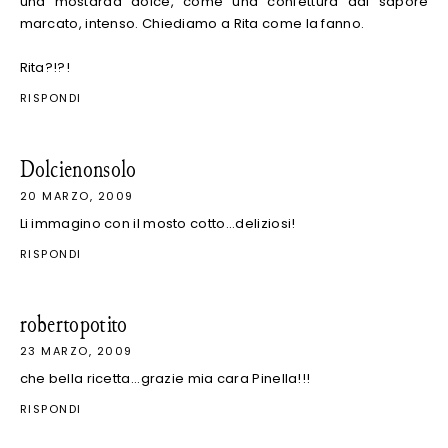
una mostarda dolce, come una confettura dal sapore
marcato, intenso. Chiediamo a Rita come la fanno.
Rita?!?!
RISPONDI
Dolcienonsolo
20 MARZO, 2009
Li immagino con il mosto cotto...deliziosi!
RISPONDI
robertopotito
23 MARZO, 2009
che bella ricetta...grazie mia cara Pinella!!!
RISPONDI