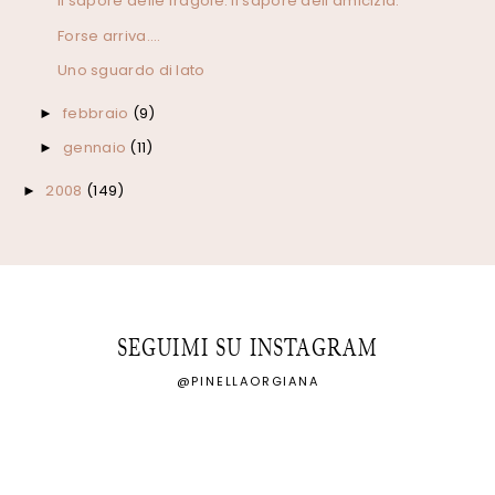
Il sapore delle fragole. Il sapore dell'amicizia.
Forse arriva....
Uno sguardo di lato
febbraio
(9)
►
gennaio
(11)
►
2008
(149)
►
SEGUIMI SU INSTAGRAM
@PINELLAORGIANA