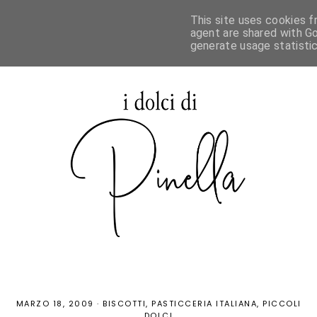
This site uses cookies f
agent are shared with Go
generate usage statisti
MARZO 18, 2009
·
BISCOTTI
PASTICCERIA ITALIANA
PICCOLI
DOLCI