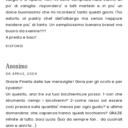
po' di vaniglia....rispondero' a tutti martedi e...in piu' un
dolce buonissimo che mi ricordera' tanto questi giorni. l'ho
estorto al pastry chef dell'albergo ma senza neppure
insistere piu' di tanto. Un semplicissimo banana bread ma
buono da svenire!!!!!
A presto e baci!
RISPONDI
Anonimo
06 APRILE, 2009
Grazie Pinella delle tue meraviglie! Gioia per gli occhi e per
il palato!
Un quesito, anzi tre sui tuoi bicchierini,se posso: 1-con che
strumento riempi i bicchierini? 2-come riesci ad essere
così precisa sulla quantita' messa per ogni gusto? e ultima
domandina: che capienza hanno questi bicchierini? GRAZIE
infinite di tutto. baci Lucia (tua da sempre fan... da cucinait
anni e anni fa...)