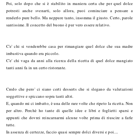
Poi, solo dopo che si è stabilito in maniera certa che per quel dolce
potresti anche svenarti, solo allora, puoi cominciare a pensare a
renderlo pure bello. Ma neppure tanto, insomma il giusto. Certo, parole
santissime. Il concetto del buono è pur vero essere relativo.
C'e' chi si venderebbe casa per rimangiare quel dolce che sua madre
imbastiva quando era piccolo.
C'e' chi vaga da anni alla ricerca della ricetta di quel dolce mangiato
tanti anni fa in un certo ristorante.
Credo che pero' ci siano certi desserts che si slegano da valutazioni
soggettive e spiccano sopra tanti altri.
E, quando mi ci imbatto, è una delle rare volte che ripeto la ricetta. Non
per altro. Perchè ho tante di quelle idee e libri e foglietti sparsi e
appunti che dovrei reincarnarmi alcune volte prima di riuscire a farle
tutte.
In assenza di certezze, faccio quasi sempre dolci diversi e poi....