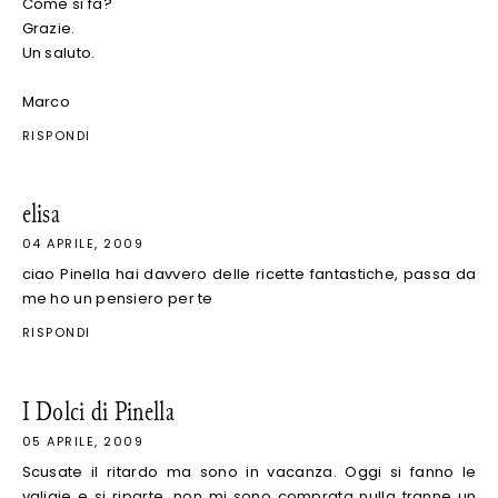
Come si fa?
Grazie.
Un saluto.
Marco
RISPONDI
elisa
04 APRILE, 2009
ciao Pinella hai davvero delle ricette fantastiche, passa da
me ho un pensiero per te
RISPONDI
I Dolci di Pinella
05 APRILE, 2009
Scusate il ritardo ma sono in vacanza. Oggi si fanno le
valigie e si riparte. non mi sono comprata nulla tranne un