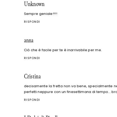
Unknown
Sempre geniale!!!!
RISPONDI
anna
Ciò che è facile per te è inarrivabile per me.
RISPONDI
Cristina
decisamente la fretta non va bene, specialmente ne
perfetti neppure con un finesettimana di tempo... br
RISPONDI