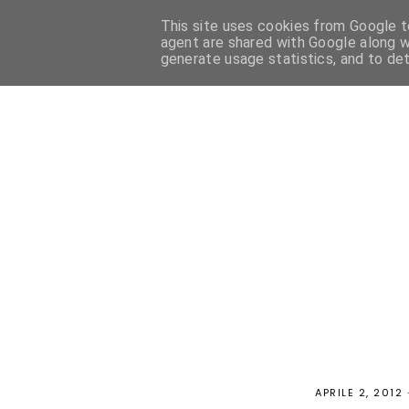
This site uses cookies from Google to
HOME
PASTICCERIA FRANCESE
PASTICCERIA ITALIANA
agent are shared with Google along w
generate usage statistics, and to de
APRILE 2, 2012