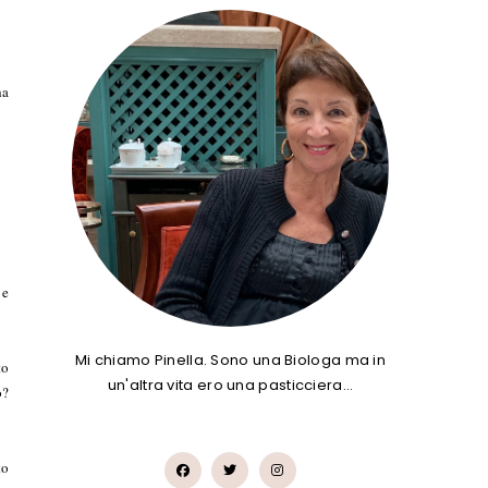
ha
 e
Mi chiamo Pinella. Sono una Biologa ma in
to
un'altra vita ero una pasticciera…
o?
to