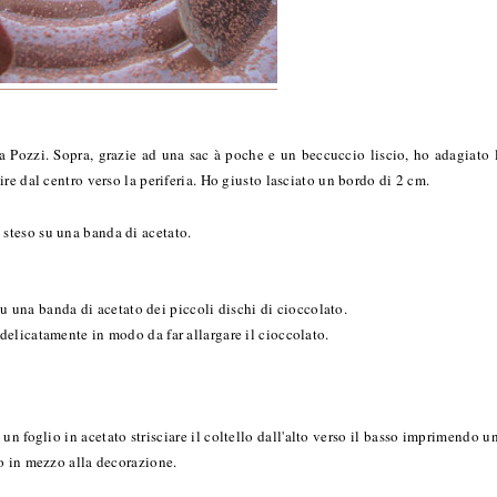
ca Pozzi. Sopra, grazie ad una sac à poche e un beccuccio liscio, ho adagiato 
re dal centro verso la periferia. Ho giusto lasciato un bordo di 2 cm.
steso su una banda di acetato.
 su una banda di acetato dei piccoli dischi di cioccolato.
elicatamente in modo da far allargare il cioccolato.
n foglio in acetato strisciare il coltello dall'alto verso il basso imprimendo u
o in mezzo alla decorazione.