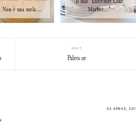
Il mio "Entremet Cake
 Non è una mela....
Marbré...."
NEXT
o
Palets or
02 APRILE, 20
e.