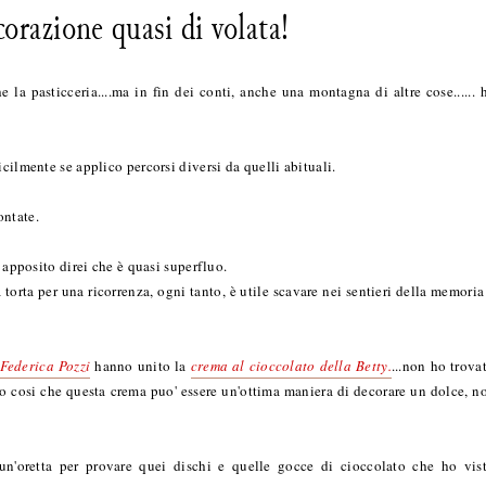
orazione quasi di volata!
 la pasticceria....ma in fin dei conti, anche una montagna di altre cose...... 
cilmente se applico percorsi diversi da quelli abituali.
ontate.
c apposito direi che è quasi superfluo.
rta per una ricorrenza, ogni tanto, è utile scavare nei sentieri della memoria
 Federica Pozzi
hanno unito la
crema al cioccolato della Betty.
...non ho trova
o cosi che questa crema puo' essere un'ottima maniera di decorare un dolce, n
un'oretta per provare quei dischi e quelle gocce di cioccolato che ho vis