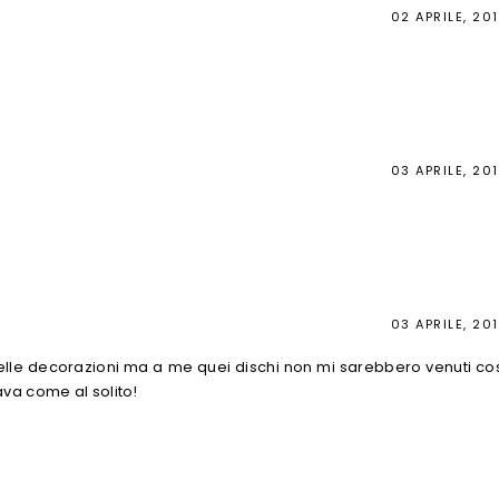
02 APRILE, 20
03 APRILE, 20
03 APRILE, 20
lle decorazioni ma a me quei dischi non mi sarebbero venuti co
ava come al solito!