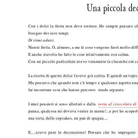
Una piccola dec
Con i dolci la fretta non deve esistere. Ho sempre pensato che
bisogno dei suoi tempi.
Di ritmi adatti.
Niente fretta. O, almeno, a me le cose vengono fuori molto diffi
E anche stavolta ho fatto le cose relativamente con calma.
Con un piccolo particolare:avevo veramente le classiche ore c
La ricetta di questo dolce l'avevo già scritta. E quindi un topi
Ma pensavo che quando non c'è tempo e qualcuno aspetta una to
far incontrare cose che hanno percorso strade separate.
I miei pensieri si sono allertati e dalla
torta al cioccolato di
panna, qualcosa mi doveva venire in mente!...e poi ho scopert
una torta, delle cupcakes, un pan di spagna....
E.....avevo pure la decorazione! Pensare che ho impiegato 