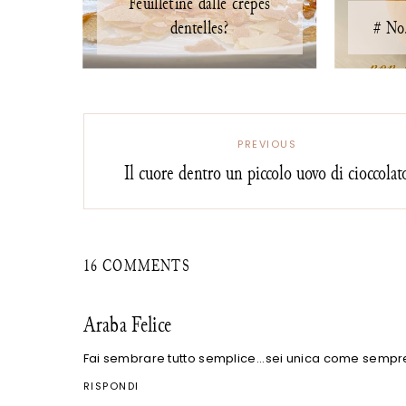
Feuilletine dalle crepes
dentelles?
# No.
PREVIOUS
Il cuore dentro un piccolo uovo di cioccolat
16 COMMENTS
Araba Felice
Fai sembrare tutto semplice...sei unica come sempr
RISPONDI