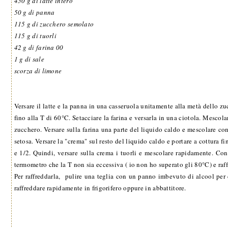
450 g di latte intero
50 g di panna
115 g di zucchero semolato
115 g di tuorli
42 g di farina 00
1 g di sale
scorza di limone
Versare il latte e la panna in una casseruola unitamente alla metà dello z
fino alla T di 60°C. Setacciare la farina e versarla in una ciotola. Mesco
zucchero. Versare sulla farina una parte del liquido caldo e mescolare con 
setosa. Versare la "crema" sul resto del liquido caldo e portare a cottura f
e 1/2. Quindi, versare sulla crema i tuorli e mescolare rapidamente. Con
termometro che la T non sia eccessiva ( io non ho superato gli 80°C) e raf
Per raffreddarla, pulire una teglia con un panno imbevuto di alcool per do
raffreddare rapidamente in frigorifero oppure in abbattitore.