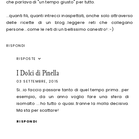
che parlava di "un tempo giusto" per tutto.
...quanti fili, quanti intrecci inaspettati, anche solo attraverso
delle ricette di un blog...leggere reti che collegano
persone...come le reti di un bellissimo canestro! :-)
RISPONDI
RISPOSTE
I Dolci di Pinella
03 SETTEMBRE, 2015
Si...io faccio passare tanto di quel tempo prima...per
esempio, da un anno voglio fare una sfera di
isomalto ....ho tutto o quasi..tranne la molla decisiva.
Ma sta per scattare!
RISPONDI