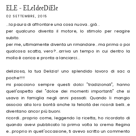
ELE - ELeIdeeDiEle
02 SETTEMBRE, 2015
...la paura di affrontare una cosa nuova...già...
per qualcuno diventa il motore, lo stimolo per reagire
subito.
per me, ultimamente diventa un rimandare...ma prima o poi
qualcosa scatta, vero?...arriva un tempo in cui dentro la
molla è carica e pronta a lanciarci...
deliziosa, la tua Delizia! uno splendido lavoro di sac a
poche!!!!
mi piacciono sempre questi dolci "tradizionali", hanno
quell'aspetto del "dolce dei momenti importanti" che si
usava in famiglia negli anni passati. Quando li mangio
associo alla loro bontà anche la felicità dei ricordi belli...e
diventano ancor più buoni.
ricordi...proprio come, leggendo la ricetta, ho ricordato di
quando avevi pubblicato la prima volta la crema Regina
e...proprio in quell'occasione, ti avevo scritto un commento