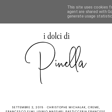
This site uses cookies f
agent are shared with Go
generate usage statisti
SETTEMBRE 2, 2015
·
CHRISTOPHE MICHALAK
CREME
FRANCESCO ELMI
IGINIO MASSARI
PASTICCERIA FRANCESE