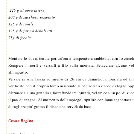
225 g di uova intere
200 g di zucchero semolato
125 g di tuorli
125 g di farina debole 00
75g di fecola
Montare le uova, tenute per un'ora a temperatura ambiente, con lo zucc
Rompere i tuorli e versarli a filo sulla montata. Setacciare alcune v
all'impasto.
Versare in una fascia ad anello di 26 cm di diametro, imburrata ed inf
verificato con il proprio forno inserendo al centro uno stecco di legno op
Sformare su una gratella e far raffreddare. quindi, velare con un po' di zu
il pan di spagna. Al momento dell'impiego, ripulire con lama seghettata tu
di tagliare piu' grosso il disco che servirà da base.
Crema Regina