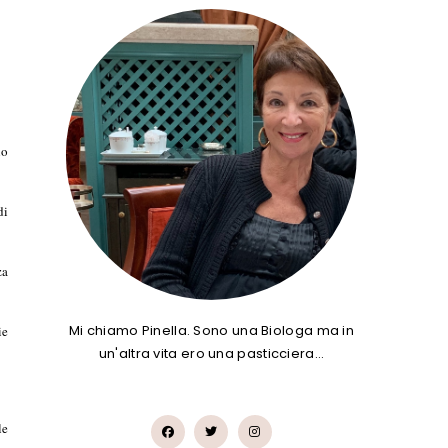
no
di
za
Mi chiamo Pinella. Sono una Biologa ma in
ie
un'altra vita ero una pasticciera…
le