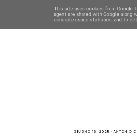
This site uses cookies from Google to
HOME
PASTICCERIA FRANCESE
PASTICCERIA ITALIANA
agent are shared with Google along w
generate usage statistics, and to de
GIUGNO 16, 2025
·
ANTONIO C