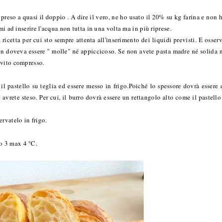
 preso a quasi il doppio . A dire il vero, ne ho usato il 20% su kg farina e non 
mi ad inserire l'acqua non tutta in una volta ma in più riprese.
icetta per cui sto sempre attenta all'inserimento dei liquidi previsti. E osser
non doveva essere " molle" né appiccicoso. Se non avete pasta madre né solida 
ievito compresso.
il pastello su teglia ed essere messo in frigo.Poiché lo spessore dovrà essere 
avrete steso. Per cui, il burro dovrà essere un rettangolo alto come il pastello
rvatelo in frigo.
no 3 max 4 °C.