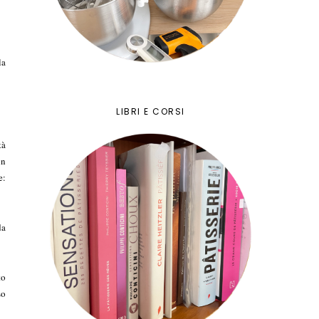
la
LIBRI E CORSI
tà
un
e:
da
to
so