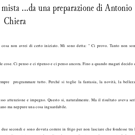
e mista ...da una preparazione di Antonio
Chiera
 cosa non avrei di certo iniziato. Mi sono detta: " Ci provo. Tanto non so
ulle cose. Ci penso e ci ripenso e ci penso ancora. Fino a quando magari decido 
pre programmare tutto. Perché si toglie la fantasia, la novità, la bellez
esso attenzione e impegno. Questo si, naturalmente. Ma il risultato aveva ser
sumano ma neppure una cosa inguardabile.
n due secondi e sono dovuta correre in frigo per non lasciare che fondesse tra 