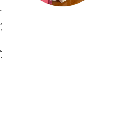
ho
vo
né
di
 e