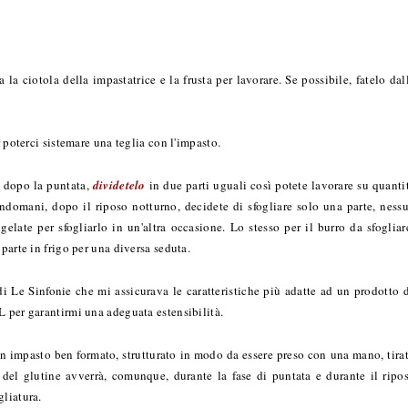
 la ciotola della impastatrice e la frusta per lavorare. Se possibile, fatelo dal
r poterci sistemare una teglia con l'impasto.
a dopo la puntata,
dividetelo
in due parti uguali così potete lavorare su quanti
indomani, dopo il riposo notturno, decidete di sfogliare solo una parte, ness
late per sfogliarlo in un'altra occasione. Lo stesso per il burro da sfogliar
parte in frigo per una diversa seduta.
 di Le Sinfonie che mi assicurava le caratteristiche più adatte ad un prodotto 
L per garantirmi una adeguata estensibilità.
n impasto ben formato, strutturato in modo da essere preso con una mano, tira
a del glutine avverrà, comunque, durante la fase di puntata e durante il ripo
gliatura.