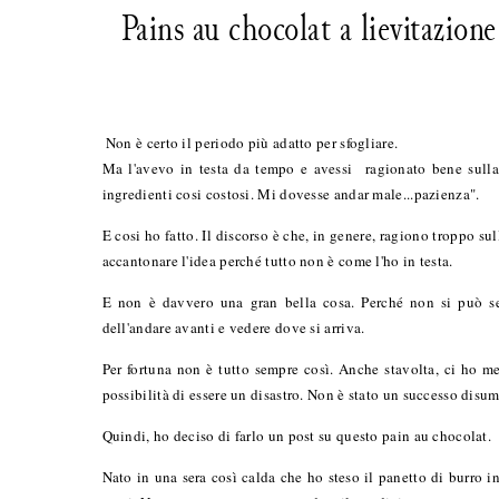
Pains au chocolat a lievitazion
Non è certo il periodo più adatto per sfogliare.
Ma l'avevo in testa da tempo e avessi ragionato bene sulla
ingredienti cosi costosi. Mi dovesse andar male...pazienza".
E cosi ho fatto. Il discorso è che, in genere, ragiono troppo s
accantonare l'idea perché tutto non è come l'ho in testa.
E non è davvero una gran bella cosa. Perché non si può sem
dell'andare avanti e vedere dove si arriva.
Per fortuna non è tutto sempre così. Anche stavolta, ci ho m
possibilità di essere un disastro. Non è stato un successo di
Quindi, ho deciso di farlo un post su questo pain au chocolat.
Nato in una sera così calda che ho steso il panetto di burro i