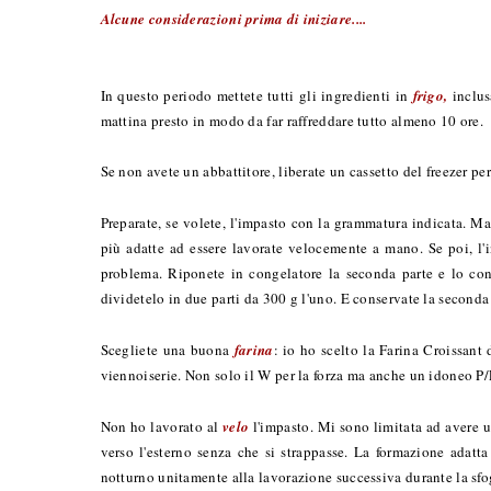
Alcune considerazioni prima di iniziare....
In questo periodo mettete tutti gli ingredienti in
frigo,
inclusa
mattina presto in modo da far raffreddare tutto almeno 10 ore.
Se non avete un abbattitore, liberate un cassetto del freezer pe
Preparate, se volete, l'impasto con la grammatura indicata. M
più adatte ad essere lavorate velocemente a mano. Se poi, l'
problema. Riponete in congelatore la seconda parte e lo conge
dividetelo in due parti da 300 g l'uno. E conservate la seconda 
Scegliete una buona
farina
: io ho scelto la Farina Croissant
viennoiserie. Non solo il W per la forza ma anche un idoneo P/
Non ho lavorato al
velo
l'impasto. Mi sono limitata ad avere u
verso l'esterno senza che si strappasse. La formazione adatt
notturno unitamente alla lavorazione successiva durante la sfo