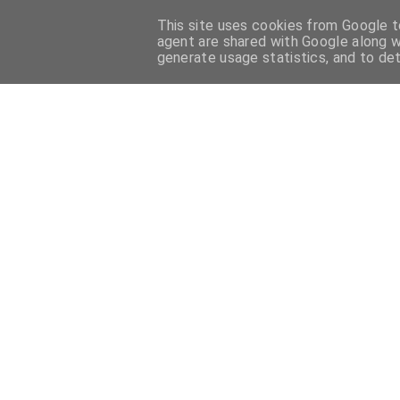
This site uses cookies from Google to
HOME
PASTICCERIA FRANCESE
PASTICCERIA ITALIANA
agent are shared with Google along w
generate usage statistics, and to de