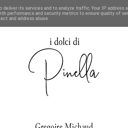
 deliver its services and to analyze traffic. Your IP address 
SPECIALE MAURIZIO SANTIN
ith performance and security metrics to ensure quality of ser
tect and address abuse.
Gregoire Michaud