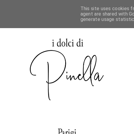
This site uses cookies f
agent are shared with Go
generate usage statisti
Parigi