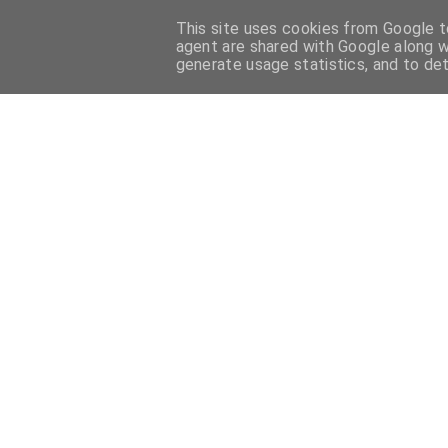
This site uses cookies from Google to
HOME
PASTICCERIA FRANCESE
PASTICCERIA ITALIANA
agent are shared with Google along w
generate usage statistics, and to de