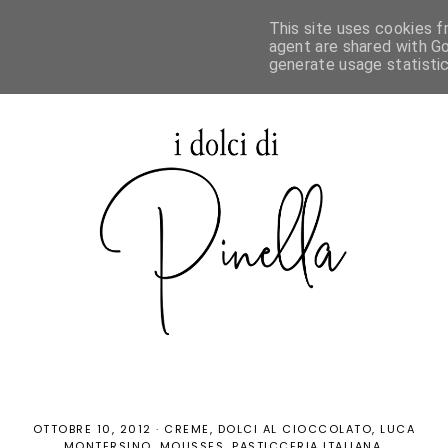
This site uses cookies f
agent are shared with Go
generate usage statisti
OTTOBRE 10, 2012
·
CREME
DOLCI AL CIOCCOLATO
LUCA
MONTERSINO
MOUSSES
PASTICCERIA ITALIANA