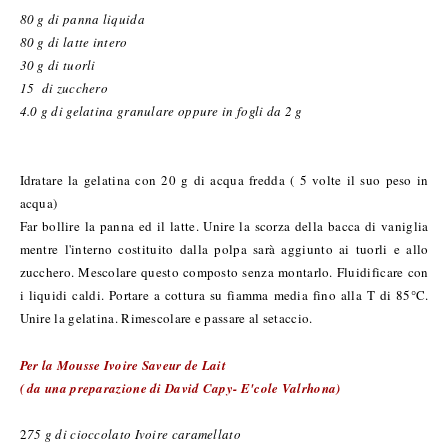
80 g di panna liquida
80 g di latte intero
30 g di tuorli
15 di zucchero
4.0 g di gelatina granulare oppure in fogli da 2 g
Idratare la gelatina con 20 g di acqua fredda ( 5 volte il suo peso in
acqua)
Far bollire la panna ed il latte. Unire la scorza della bacca di vaniglia
mentre l'interno costituito dalla polpa sarà aggiunto ai tuorli e allo
zucchero. Mescolare questo composto senza montarlo. Fluidificare con
i liquidi caldi. Portare a cottura su fiamma media fino alla T di 85°C.
Unire la gelatina. Rimescolare e passare al setaccio.
Per la Mousse Ivoire Saveur de Lait
( da una preparazione di David Capy- E'cole Valrhona)
2
75 g di cioccolato Ivoire caramellato