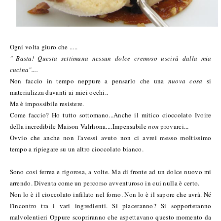
Ogni volta giuro che .....
" Basta! Questa settimana nessun dolce cremoso uscirà dalla mia
cucina"....
Non faccio in tempo neppure a pensarlo che una
nuova cosa
si
materializza davanti ai miei occhi..
Ma è impossibile resistere.
Come faccio? Ho tutto sottomano...Anche il mitico cioccolato Ivoire
della incredibile Maison Valrhona....Impensabile
non
provarci...
Ovvio che anche non l'avessi avuto non ci avrei messo moltissimo
tempo a ripiegare su un altro cioccolato bianco.
Sono cosi ferrea e rigorosa, a volte. Ma di fronte ad un dolce nuovo mi
arrendo. Diventa come un percorso avventuroso in cui nulla è certo.
Non lo è il cioccolato infilato nel forno. Non lo è il sapore che avrà. Né
l'incontro tra i vari ingredienti. Si piaceranno? Si sopporteranno
malvolentieri Oppure scopriranno che aspettavano questo momento da