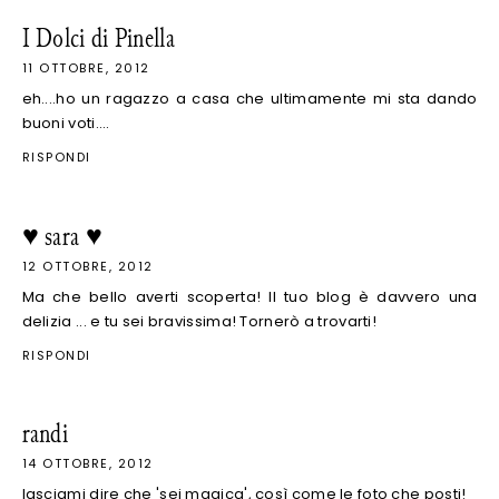
I Dolci di Pinella
11 OTTOBRE, 2012
eh....ho un ragazzo a casa che ultimamente mi sta dando
buoni voti....
RISPONDI
♥ sara ♥
12 OTTOBRE, 2012
Ma che bello averti scoperta! Il tuo blog è davvero una
delizia ... e tu sei bravissima! Tornerò a trovarti!
RISPONDI
randi
14 OTTOBRE, 2012
lasciami dire che 'sei magica', così come le foto che posti!