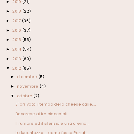
2019
(21)
►
2018
(22)
►
2017
(36)
►
2016
(37)
►
2015
(55)
►
2014
(54)
►
2013
(60)
►
2012
(65)
▼
dicembre
(5)
►
novembre
(4)
►
ottobre
(7)
▼
E' arrivato il tempo della cheese cake....
Bavarese ai tre cioccolati
Il rumore ed il silenzio e una crema ..
La lucentezza ....come fosse Parigi...