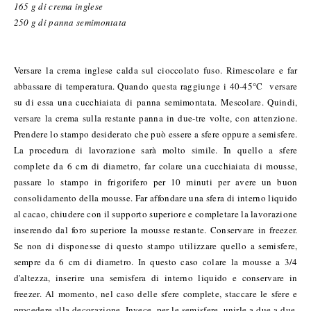
165 g di crema inglese
250 g di panna semimontata
Versare la crema inglese calda sul cioccolato fuso. Rimescolare e far
abbassare di temperatura. Quando questa raggiunge i 40-45°C versare
su di essa una cucchiaiata di panna semimontata. Mescolare. Quindi,
versare la crema sulla restante panna in due-tre volte, con attenzione.
Prendere lo stampo desiderato che può essere a sfere oppure a semisfere.
La procedura di lavorazione sarà molto simile. In quello a sfere
complete da 6 cm di diametro, far colare una cucchiaiata di mousse,
passare lo stampo in frigorifero per 10 minuti per avere un buon
consolidamento della mousse. Far affondare una sfera di interno liquido
al cacao, chiudere con il supporto superiore e completare la lavorazione
inserendo dal foro superiore la mousse restante. Conservare in freezer.
Se non di disponesse di questo stampo utilizzare quello a semisfere,
sempre da 6 cm di diametro. In questo caso colare la mousse a 3/4
d'altezza, inserire una semisfera di interno liquido e conservare in
freezer. Al momento, nel caso delle sfere complete, staccare le sfere e
procedere alla decorazione. Invece, per le semisfere, unirle a due a due,