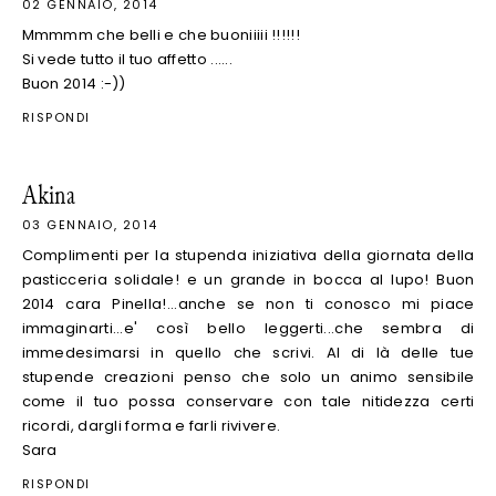
02 GENNAIO, 2014
Mmmmm che belli e che buoniiiii !!!!!!
Si vede tutto il tuo affetto ......
Buon 2014 :-))
RISPONDI
Akina
03 GENNAIO, 2014
Complimenti per la stupenda iniziativa della giornata della
pasticceria solidale! e un grande in bocca al lupo! Buon
2014 cara Pinella!...anche se non ti conosco mi piace
immaginarti...e' così bello leggerti...che sembra di
immedesimarsi in quello che scrivi. Al di là delle tue
stupende creazioni penso che solo un animo sensibile
come il tuo possa conservare con tale nitidezza certi
ricordi, dargli forma e farli rivivere.
Sara
RISPONDI