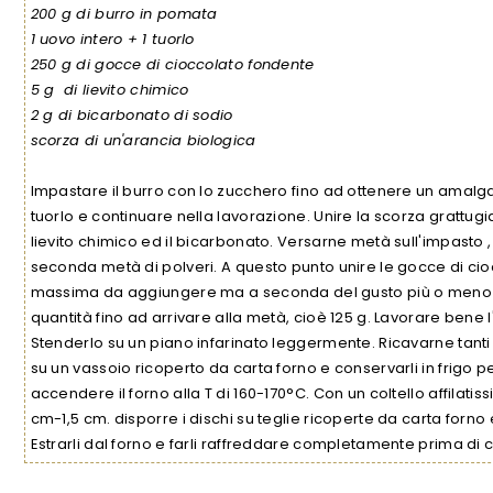
200 g di burro in pomata
1 uovo intero + 1 tuorlo
250 g di gocce di cioccolato fondente
5 g di lievito chimico
2 g di bicarbonato di sodio
scorza di un'arancia biologica
Impastare il burro con lo zucchero fino ad ottenere un amal
tuorlo e continuare nella lavorazione. Unire la scorza grattugia
lievito chimico ed il bicarbonato. Versarne metà sull'impasto
seconda metà di polveri. A questo punto unire le gocce di cioc
massima da aggiungere ma a seconda del gusto più o meno in
quantità fino ad arrivare alla metà, cioè 125 g. Lavorare bene l
Stenderlo su un piano infarinato leggermente. Ricavarne tanti c
su un vassoio ricoperto da carta forno e conservarli in frigo p
accendere il forno alla T di 160-170°C. Con un coltello affilatiss
cm-1,5 cm. disporre i dischi su teglie ricoperte da carta forno e
Estrarli dal forno e farli raffreddare completamente prima di co