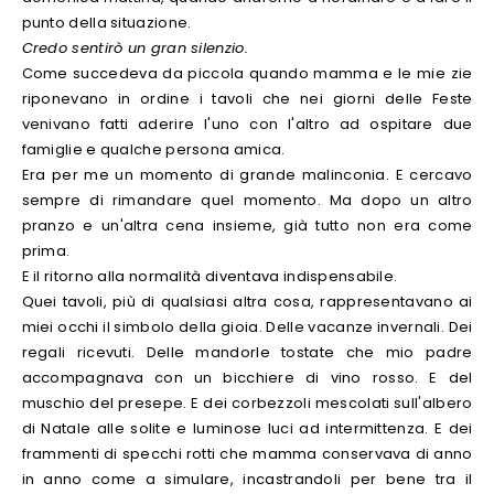
punto della situazione.
Credo sentirò un gran silenzio.
Come succedeva da piccola quando mamma e le mie zie
riponevano in ordine i tavoli che nei giorni delle Feste
venivano fatti aderire l'uno con l'altro ad ospitare due
famiglie e qualche persona amica.
Era per me un momento di grande malinconia. E cercavo
sempre di rimandare quel momento. Ma dopo un altro
pranzo e un'altra cena insieme, già tutto non era come
prima.
E il ritorno alla normalità diventava indispensabile.
Quei tavoli, più di qualsiasi altra cosa, rappresentavano ai
miei occhi il simbolo della gioia. Delle vacanze invernali. Dei
regali ricevuti. Delle mandorle tostate che mio padre
accompagnava con un bicchiere di vino rosso. E del
muschio del presepe. E dei corbezzoli mescolati sull'albero
di Natale alle solite e luminose luci ad intermittenza. E dei
frammenti di specchi rotti che mamma conservava di anno
in anno come a simulare, incastrandoli per bene tra il