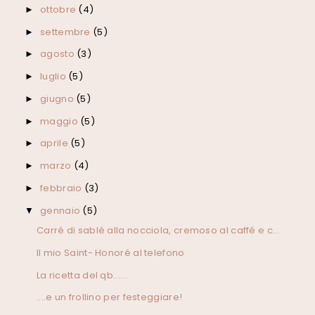
ottobre
(4)
►
settembre
(5)
►
agosto
(3)
►
luglio
(5)
►
giugno
(5)
►
maggio
(5)
►
aprile
(5)
►
marzo
(4)
►
febbraio
(3)
►
gennaio
(5)
▼
Carré di sablé alla nocciola, cremoso al caffé e c...
Il mio Saint- Honoré al telefono
La ricetta del qb......
....e un frollino per festeggiare!