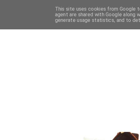
This site uses cookies from Google to
HOME
PASTICCERIA FRANCESE
PASTICCERIA ITALIANA
agent are shared with Google along w
generate usage statistics, and to de