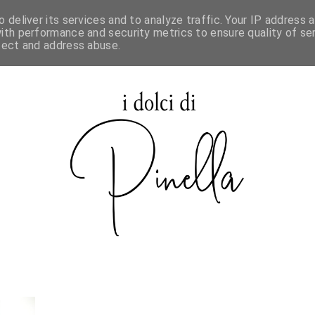
 deliver its services and to analyze traffic. Your IP address 
SPECIALE MAURIZIO SANTIN
ith performance and security metrics to ensure quality of ser
tect and address abuse.