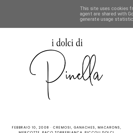
This site uses cookies f
agent are shared with Go
generate usage statisti
FEBBRAIO 10, 2008
·
CREMOSI
GANACHES
MACARONS
MERCOTTE
PACO TORREBLANCA
PICCOLI DOLCI