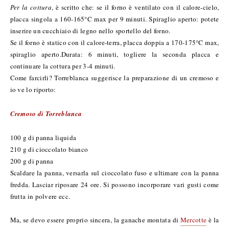
Per la cottura
, è scritto che: se il forno è ventilato con il calore-cielo,
placca singola a 160-165°C max per 9 minuti. Spiraglio aperto: potete
inserire un cucchiaio di legno nello sportello del forno.
Se il forno è statico con il calore-terra, placca doppia a 170-175°C max,
spiraglio aperto.Durata: 6 minuti, togliere la seconda placca e
continuare la cottura per 3-4 minuti.
Come farcirli? Torreblanca suggerisce la preparazione di un cremoso e
io ve lo riporto:
Cremoso di Torreblanca
100 g di panna liquida
210 g di cioccolato bianco
200 g di panna
Scaldare la panna, versarla sul cioccolato fuso e ultimare con la panna
fredda. Lasciar riposare 24 ore. Si possono incorporare vari gusti come
frutta in polvere ecc.
Ma, se devo essere proprio sincera, la ganache montata di
Mercotte
è la