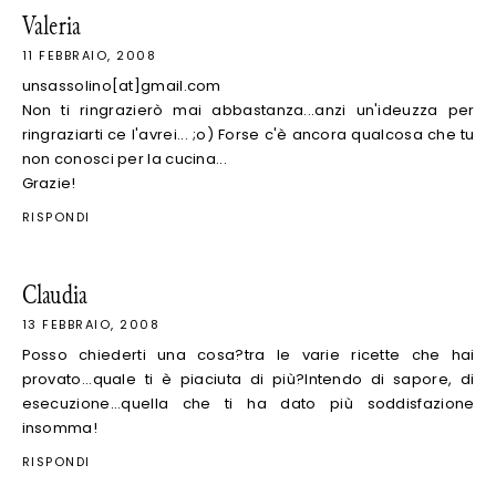
Valeria
11 FEBBRAIO, 2008
unsassolino[at]gmail.com
Non ti ringrazierò mai abbastanza...anzi un'ideuzza per
ringraziarti ce l'avrei... ;o) Forse c'è ancora qualcosa che tu
non conosci per la cucina...
Grazie!
RISPONDI
Claudia
13 FEBBRAIO, 2008
Posso chiederti una cosa?tra le varie ricette che hai
provato...quale ti è piaciuta di più?Intendo di sapore, di
esecuzione...quella che ti ha dato più soddisfazione
insomma!
RISPONDI