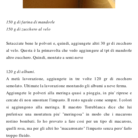
150 g di farina di mandorle
150 g di zucchero al velo
Setacciate bene le polveri e, quindi, aggiungete altri 30 gr di zucchero
al velo. Questa è la primavolta che vedo aggiungere al tpt di mandorle
altro zucchero. Quindi, montate a semi-neve
1
20 g di albumi
.
A metà lavorazione, aggiungete in tre volte 120 gr di zucchero
semolato. Ultimate la lavorazione montando gli albumi a neve ferma.
Aggiungete le polveri alla meringa quasi a pioggia, in piu' riprese e
cercate di non smontare l'impasto. Il resto uguale come sempre. I colori
si aggiungono alla meringa. Il maestro Torreblanca dice che lui
preferisce una montatura piu' "meringosa" in modo che i macarons
restino bombati. Io ho provato a fare cosi per un tipo di macarons,
quelli rosa, ma per gli altri ho "macarronato" l'impasto senza pero' farlo
troppo fluido.