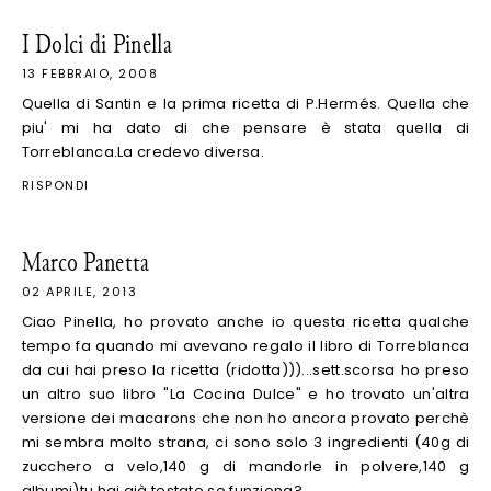
I Dolci di Pinella
13 FEBBRAIO, 2008
Quella di Santin e la prima ricetta di P.Hermés. Quella che
piu' mi ha dato di che pensare è stata quella di
Torreblanca.La credevo diversa.
RISPONDI
Marco Panetta
02 APRILE, 2013
Ciao Pinella, ho provato anche io questa ricetta qualche
tempo fa quando mi avevano regalo il libro di Torreblanca
da cui hai preso la ricetta (ridotta)))...sett.scorsa ho preso
un altro suo libro "La Cocina Dulce" e ho trovato un'altra
versione dei macarons che non ho ancora provato perchè
mi sembra molto strana, ci sono solo 3 ingredienti (40g di
zucchero a velo,140 g di mandorle in polvere,140 g
albumi)tu hai già testato se funziona?